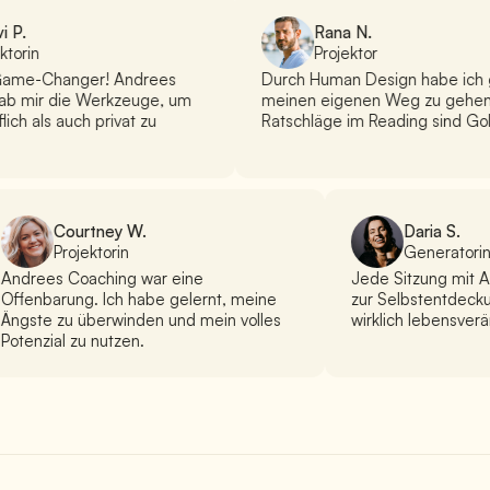
i P.
Rana N.
ktorin
Projektor
Game-Changer! Andrees
Durch Human Design habe ich g
b mir die Werkzeuge, um
meinen eigenen Weg zu gehen.
ich als auch privat zu
Ratschläge im Reading sind Gol
Courtney W.
Daria S.
Projektorin
Generatori
Andrees Coaching war eine
Jede Sitzung mit 
Offenbarung. Ich habe gelernt, meine
zur Selbstentdecku
Ängste zu überwinden und mein volles
wirklich lebensver
Potenzial zu nutzen.