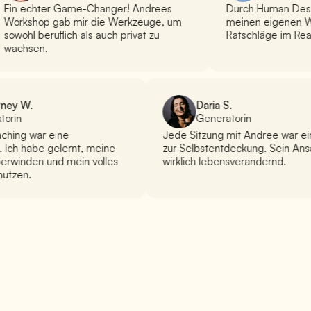
n echter Game-Changer! Andrees
Durch Human Design h
rkshop gab mir die Werkzeuge, um
meinen eigenen Weg 
wohl beruflich als auch privat zu
Ratschläge im Readin
chsen.
ourtney W.
Daria S.
ojektorin
Generatorin
Coaching war eine
Jede Sitzung mit Andree war
ung. Ich habe gelernt, meine
zur Selbstentdeckung. Sein A
u überwinden und mein volles
wirklich lebensverändernd.
 zu nutzen.