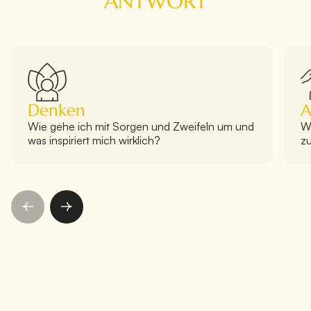
ANTWORT
Denken
A
Wie gehe ich mit Sorgen und Zweifeln um und
Wi
was inspiriert mich wirklich?
z