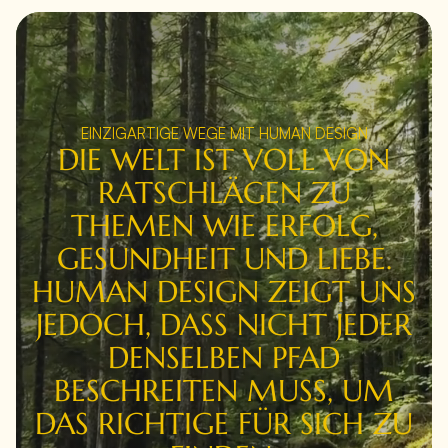
EINZIGARTIGE WEGE MIT HUMAN DESIGN
DIE WELT IST VOLL VON
RATSCHLÄGEN ZU
THEMEN WIE ERFOLG,
GESUNDHEIT UND LIEBE.
HUMAN DESIGN ZEIGT UNS
JEDOCH, DASS NICHT JEDER
DENSELBEN PFAD
BESCHREITEN MUSS, UM
DAS RICHTIGE FÜR SICH ZU